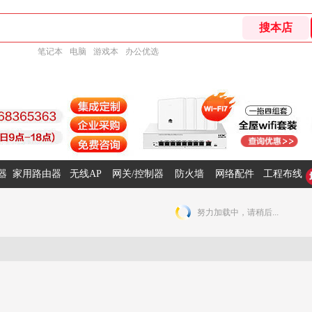
笔记本
电脑
游戏本
办公优选
器
家用路由器
无线AP
网关/控制器
防火墙
网络配件
工程布线
努力加载中，请稍后...