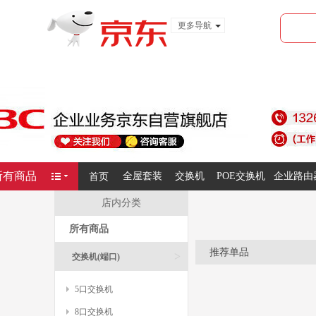
更多导航
服装城
食品
金融
所有商品
全屋套装
交换机
POE交换机
企业路由
首页
店内分类
所有商品
推荐单品
>
交换机(端口)
5口交换机
8口交换机