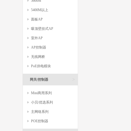
3600M
5400M以上
面板AP
吸顶壁挂式AP
室外AP
AP控制器
无线网桥
PoE供电模块
>
网关/控制器
Mini商用系列
小贝/优选系列
主网络系列
POE控制器