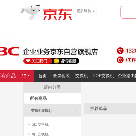
更多导航
服装城
食品
金融
所有商品
全屋套装
交换机
POE交换机
企业路由
首页
店内分类
所有商品
推荐单品
>
交换机(端口)
5口交换机
8口交换机