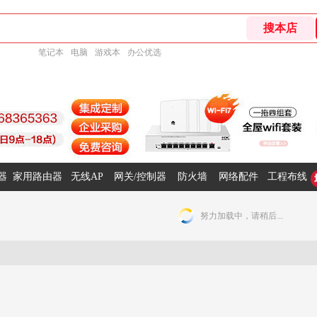
笔记本
电脑
游戏本
办公优选
器
家用路由器
无线AP
网关/控制器
防火墙
网络配件
工程布线
努力加载中，请稍后...