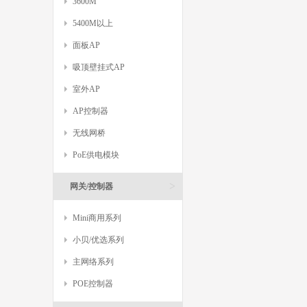
3600M
5400M以上
面板AP
吸顶壁挂式AP
室外AP
AP控制器
无线网桥
PoE供电模块
>
网关/控制器
Mini商用系列
小贝/优选系列
主网络系列
POE控制器