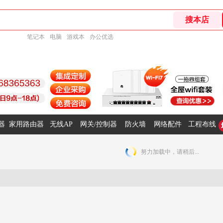
笔记本
电脑
游戏本
办公优选
器
家用路由器
无线AP
网关/控制器
防火墙
网络配件
工程布线
努力加载中，请稍后...