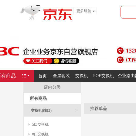
更多导航
服装城
食品
金融
所有商品
全屋套装
交换机
POE交换机
企业路由
首页
店内分类
所有商品
推荐单品
>
交换机(端口)
5口交换机
8口交换机