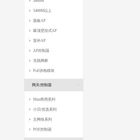
3600M
5400M以上
面板AP
吸顶壁挂式AP
室外AP
AP控制器
无线网桥
PoE供电模块
>
网关/控制器
Mini商用系列
小贝/优选系列
主网络系列
POE控制器