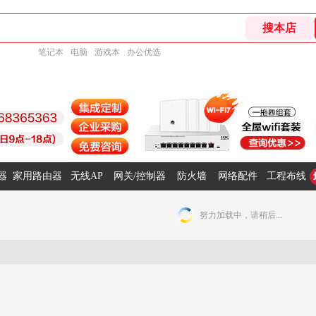
笔记本
电脑
游戏本
办公优选
器
家用路由器
无线AP
网关/控制器
防火墙
网络配件
工程布线
努力加载中，请稍后...