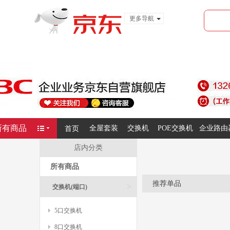
更多导航
服装城
食品
金融
所有商品
全屋套装
交换机
POE交换机
企业路由
首页
店内分类
所有商品
推荐单品
>
交换机(端口)
5口交换机
8口交换机