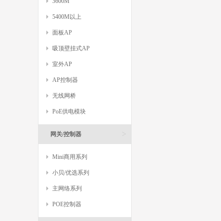
3600M
5400M以上
面板AP
吸顶壁挂式AP
室外AP
AP控制器
无线网桥
PoE供电模块
>
网关/控制器
Mini商用系列
小贝/优选系列
主网络系列
POE控制器